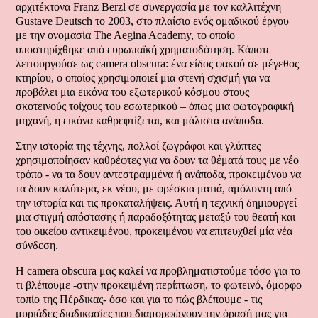
αρχιτέκτονα Franz Berzl σε συνεργασία με τον καλλιτέχνη
Gustave Deutsch το 2003, στο πλαίσιο ενός ομαδικού έργου
με την ονομασία The Aegina Academy, το οποίο
υποστηρίχθηκε από ευρωπαϊκή χρηματοδότηση. Κάποτε
λειτουργούσε ως camera obscura: ένα είδος φακού σε μέγεθος
κτηρίου, ο οποίος χρησιμοποιεί μια στενή σχισμή για να
προβάλει μια εικόνα του εξωτερικού κόσμου στους
σκοτεινούς τοίχους του εσωτερικού – όπως μια φωτογραφική
μηχανή, η εικόνα καθρεφτίζεται, και μάλιστα ανάποδα.
Στην ιστορία της τέχνης, πολλοί ζωγράφοι και γλύπτες
χρησιμοποίησαν καθρέφτες για να δουν τα θέματά τους με νέο
τρόπο - να τα δουν αντεστραμμένα ή ανάποδα, προκειμένου να
τα δουν καλύτερα, εκ νέου, με φρέσκια ματιά, αμόλυντη από
την ιστορία και τις προκαταλήψεις. Αυτή η τεχνική δημιουργεί
μια στιγμή απόστασης ή παραδοξότητας μεταξύ του θεατή και
του οικείου αντικειμένου, προκειμένου να επιτευχθεί μία νέα
σύνδεση.
Η camera obscura μας καλεί να προβληματιστούμε τόσο για το
τι βλέπουμε -στην προκειμένη περίπτωση, το φωτεινό, όμορφο
τοπίο της Πέρδικας- όσο και για το πώς βλέπουμε - τις
μυριάδες διαδικασίες που διαμορφώνουν την όρασή μας για