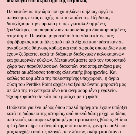
οικολογία στο ακρωτήρι της Πέρδικας
Περπατώντας την ώρα που χαμηλώνει ο ήλιος, αργά το
απόγευμα, εκτός εποχής, από το λιμάνι της Πέρδικας,
διασχίζουμε την παραλία με τις εγκαταλελειμμένες
ξαπλώστρες που παραμένουν απροσδόκητα διασκορπισμένες
στην άμμο. Περνάμε μπροστά από το σάπιο κύτος μιας
ψαρόβαρκας και μπάλες από παλιά δίχτυα που πιάστηκαν σε
αγκαθωτούς θάμνους καθώς και από σωρούς σπουπιδιών που
έχουν ξεβραστεί κατά τη διάρκεια διαδοχικών καλοκαιρινών
και χειμερινών κύκλων. Μετακινούμαστε από τον τουριστικό
χώρο των παραθαλάσσιων διακοπών στα απομεινάρια μιας
κάποτε ακμάζουσας τοπικής αλιευτικής βιομηχανίας. Και
καθώς τα κομμάτια της πολυστερίνης υποχωρούν, η άγρια
φύση του Perdika Point αρχίζει να ξεδιπλώνεται μπροστά μας
σε όλο της το ξεπερασμένο και ανεμοδαρμένο μεγαλείο.
Έχουμε φτάσει σε κάτι που μοιάζει με τη φύση.
Πρόκειται για ένα μέρος όπου πολλά πράγματα έχουν υπάρξει
κατά τη διάρκεια της ιστορίας, από πυκνά δάση μέχρι λιβάδια,
από ναούς και παρεκκλήσια μέχρι στρατιωτικές βάσεις. Η ίδια
η Πέρδικα πήρε το όνομά της από το κοντό, χοντρό πουλί που
μας καγχάζει από τις πλαγιές των λόφων, ακόμη και όταν ο