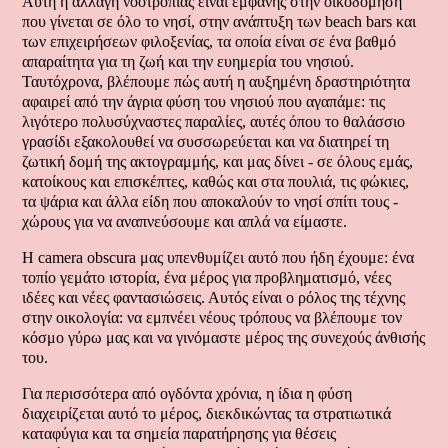
Αυτή η αλλαγή νοοτροπίας είναι εμφανής στην οικοδόμηση
που γίνεται σε όλο το νησί, στην ανάπτυξη των beach bars και
των επιχειρήσεων φιλοξενίας, τα οποία είναι σε ένα βαθμό
απαραίτητα για τη ζωή και την ευημερία του νησιού.
Ταυτόχρονα, βλέπουμε πώς αυτή η αυξημένη δραστηριότητα
αφαιρεί από την άγρια φύση του νησιού που αγαπάμε: τις
λιγότερο πολυσύχναστες παραλίες, αυτές όπου το θαλάσσιο
γρασίδι εξακολουθεί να συσσωρεύεται και να διατηρεί τη
ζωτική δομή της ακτογραμμής, και μας δίνει - σε όλους εμάς,
κατοίκους και επισκέπτες, καθώς και στα πουλιά, τις φώκιες,
τα ψάρια και άλλα είδη που αποκαλούν το νησί σπίτι τους -
χώρους για να αναπνεύσουμε και απλά να είμαστε.
Η camera obscura μας υπενθυμίζει αυτό που ήδη έχουμε: ένα
τοπίο γεμάτο ιστορία, ένα μέρος για προβληματισμό, νέες
ιδέες και νέες φαντασιώσεις. Αυτός είναι ο ρόλος της τέχνης
στην οικολογία: να εμπνέει νέους τρόπους να βλέπουμε τον
κόσμο γύρω μας και να γινόμαστε μέρος της συνεχούς άνθισής
του.
Για περισσότερα από ογδόντα χρόνια, η ίδια η φύση
διαχειρίζεται αυτό το μέρος, διεκδικώντας τα στρατιωτικά
καταφύγια και τα σημεία παρατήρησης για θέσεις