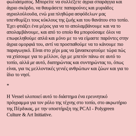
φωλιάσματος. Μπορείτε να συλλέξετε άγρια σπαράγγια και
άγριο σκόρδο, να θαυμάσετε παπαρούνες και μυριάδες
αγριολούλουδα, ενώ μια πληθώρα ασφόδελων μας
υπενθυμίζει τους κύκλους της ζωής και του θανάτου στο τοπίο.
Έχει φτιάξει ένα μέρος για να το απολαμβάνουμε και να το
απολαμβάνουμε, και από το οποίο θα μπορούσαμε όλοι να
επωφεληθούμε απλά και μόνο με το να είμαστε παρόντες στην
άγρια ομορφιά του, αντί να προσπαθούμε να το κάνουμε πιο
παραγωγικό. Είναι στο χέρι μας να ξανασκεφτούμε τώρα πώς
να χτίσουμε για το μέλλον, όχι με μπετόν πάνω σε αυτό το
τοπίο, αλλά
με
αυτό, διατηρώντας και συντηρώντας το, όπως
είναι, για τις μελλοντικές γενιές ανθρώπων και ζώων και για το
ίδιο το νησί.
*
Η Vessel υλοποιεί αυτό το διάστημα ένα ερευνητικό
πρόγραμμα για τον ρόλο της τέχνης στο τοπίο, στο ακρωτήριο
της Πέρδικας, με την υποστήριξη της PCAI - Polygreen
Culture & Art Initiative.