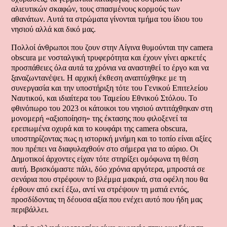
αλιευτικών σκαφών, τους σπασμένους κορμούς των
αθανάτων. Αυτά τα στρώματα γίνονται τμήμα του ίδιου του
νησιού αλλά και δικό μας.
Πολλοί άνθρωποι που ζουν στην Αίγινα θυμούνται την camera
obscura με νοσταλγική τρυφερότητα και έχουν γίνει αρκετές
προσπάθειες όλα αυτά τα χρόνια να αναστηθεί το έργο και να
ξαναζωντανέψει. Η αρχική έκθεση αναπτύχθηκε με τη
συνεργασία και την υποστήριξη τότε του Γενικού Επιτελείου
Ναυτικού, και ιδιαίτερα του Ταμείου Εθνικού Στόλου. Το
φθινόπωρο του 2023 οι κάτοικοι του νησιού αντιτάχθηκαν στη
μονομερή «αξιοποίηση» της έκτασης που φιλοξενεί τα
ερειπωμένα οχυρά και το κουφάρι της camera obscura,
υποστηρίζοντας πως η ιστορική μνήμη και το τοπίο είναι αξίες
που πρέπει να διαφυλαχθούν στο σήμερα για το αύριο. Οι
Δημοτικοί άρχοντες είχαν τότε στηρίξει ομόφωνα τη θέση
αυτή. Βρισκόμαστε πάλι, δύο χρόνια αργότερα, μπροστά σε
σενάρια που στρέφουν το βλέμμα μακριά, στα οφέλη που θα
έρθουν από εκεί έξω, αντί να στρέψουν τη ματιά εντός,
προσδίδοντας τη δέουσα αξία που ενέχει αυτό που ήδη μας
περιβάλλει.