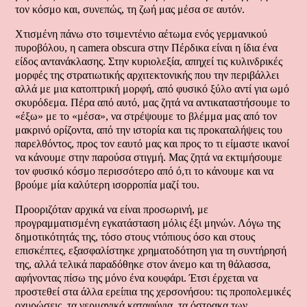
τον κόσμο και, συνεπώς, τη ζωή μας μέσα σε αυτόν.
Χτισμένη πάνω στο τσιμεντένιο αέτωμα ενός γερμανικού
πυροβόλου, η camera obscura στην Πέρδικα είναι η ίδια ένα
είδος αντανάκλασης. Στην κυριολεξία, απηχεί τις κυλινδρικές
μορφές της στρατιωτικής αρχιτεκτονικής που την περιβάλλει
αλλά με μια κατοπτρική μορφή, από φυσικό ξύλο αντί για ωμό
σκυρόδεμα. Πέρα από αυτό, μας ζητά να αντικαταστήσουμε το
«έξω» με το «μέσα», να στρέψουμε το βλέμμα μας από τον
μακρινό ορίζοντα, από την ιστορία και τις προκαταλήψεις του
παρελθόντος, προς τον εαυτό μας και προς το τι είμαστε ικανοί
να κάνουμε στην παρούσα στιγμή. Μας ζητά να εκτιμήσουμε
τον φυσικό κόσμο περισσότερο από ό,τι το κάνουμε και να
βρούμε μία καλύτερη ισορροπία μαζί του.
Προοριζόταν αρχικά να είναι προσωρινή, με
προγραμματισμένη εγκατάσταση μόλις έξι μηνών. Λόγω της
δημοτικότητάς της, τόσο στους ντόπιους όσο και στους
επισκέπτες, εξασφαλίστηκε χρηματοδότηση για τη συντήρησή
της, αλλά τελικά παραδόθηκε στον άνεμο και τη θάλασσα,
αφήνοντας πίσω της μόνο ένα κουφάρι. Έτσι έρχεται να
προστεθεί στα άλλα ερείπια της χερσονήσου: τις προπολεμικές
οχυρώσεις, τα γερμανικά καταφύγια, τα όστρακα των