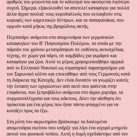
αριθμός του μειώνεται και το κάλεσμά του ακούγεται λιγότερο
συχνά. Σήμερα, εξακολουθεί να αποτελεί καταφύγιο για πολλά
άλλα άγρια πουλιά: τους κορυδαλλούς που κελαηδούν στις
κορυφές των καχεκτικών δέντρων, και τα παπαγαλάκια, που
ορμούν κατά μήκος της βραχώδους ακτής.
Περπατάμε ανάμεσα στα απομεινάρια των γερμανικών
καταφυγίων του Β' Παγκοσμίου Πολέμου, τα οποία με την
πάροδο του χρόνου μετατράπηκαν σε εκθέσεις αυτοσχέδιας
τέχνης, σε χώρο για πάρτι, σε καμβάδες για γκράφιτι και
καταφύγιο για ζώα. Αυτό το μέρος χρησιμοποιήθηκε αρχικά
από το Ελληνικό Ναυτικό ως στρατηγικό παρατηρητήριο για
τον Σαρωνικό κόλπο και επεκτάθηκε από τους Γερμανούς κατά
τη διάρκεια της Κατοχής. Δεν είναι δυνατόν να γνωρίζει κανείς
την έκταση των οχυρώσεων από αυτό που φαίνεται στην
επιφάνεια, που ξεπροβάλλει ανάμεσα στο άγριο χορτάρι, τα
συρματοπλέγματα και τους κάκτους. Δίνει την αίσθηση ότι
πρόκειται για ένα μέρος που ήταν πάντα φτιαγμένο για να
κοιτάζει προς τα έξω.
Στη μύτη του ακρωτηρίου βρίσκουμε τα διαλυμένα
απομεινάρια εκείνου που υπήρξε για λίγο ένα ισχυρό μνημείο
αυτού του φυσικού τοπίου. Αυτή η δομή σχεδιάστηκε από τον