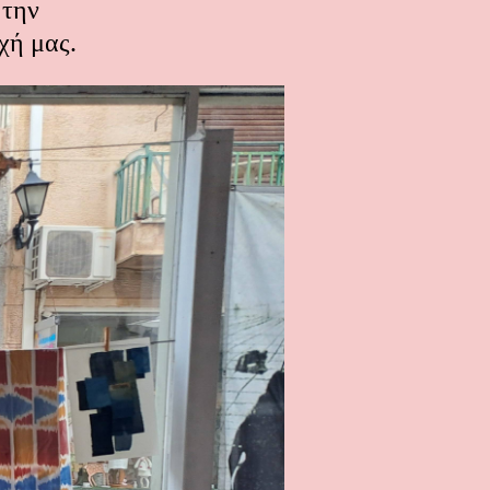
 την
οχή μας.