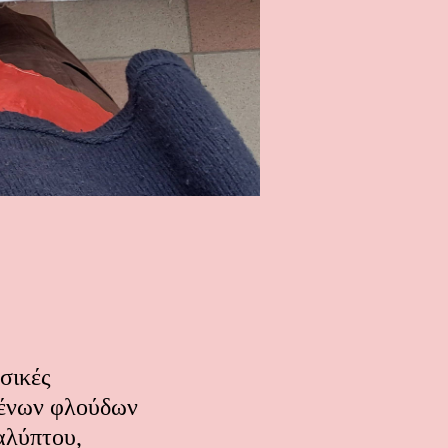
σικές
μένων φλούδων
αλύπτου,