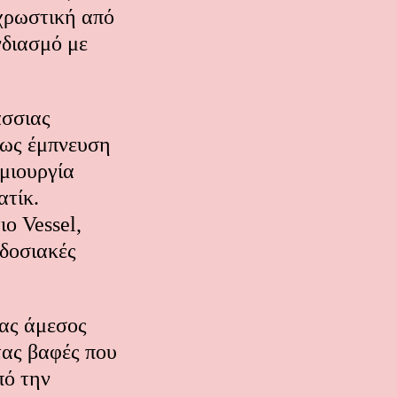
χρωστική από
νδιασμό με
άσσιας
 ως έμπνευση
ημιουργία
ατίκ.
ο Vessel,
αδοσιακές
νας άμεσος
τας βαφές που
πό την