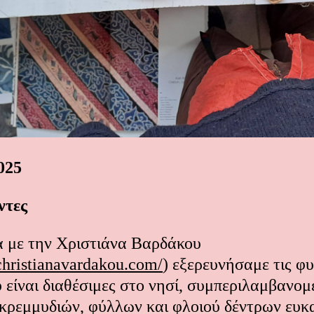
025
ντες
α με την Χριστιάνα Βαρδάκου
christianavardakou.com/
) εξερευνήσαμε τις φυ
 είναι διαθέσιμες στο νησί, συμπεριλαμβανο
 κρεμμυδιών, φύλλων και φλοιού δέντρων ευκ